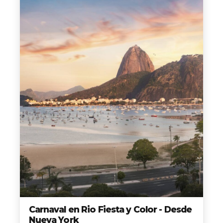
Rio de
Janeiro
Elije los mejores tours, mas completos, a los
mejores precios y a los destinos mas hermosos del
Mundo.
Reservar hoy y no te quedes con las ganas de viajar
con nosotros
Travelonica te hace el Tour de tus Sueños realidad.
Carnaval en Rio Fiesta y Color - Desde
Nueva York